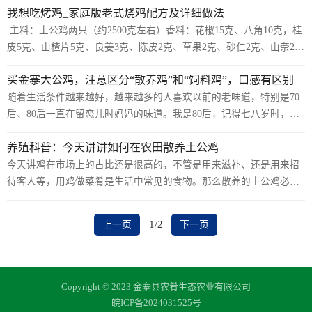
我想吃烤鸡_家庭版老式烧鸡配方及详细做法
右时，即可考虑淘汰（也可以等到74、78或80周龄时，淘汰）。如
质，并减少疾病，是非常好的选择。那么，果园散养土鸡怎么养才
果...
好？一起来看看吧！ 一、雏鸡阶段需要在育雏室内饲养：这个时期
主料：土公鸡两只（约2500克左右）香料：花椒15克、八角10克，桂
（约1个多月）雏鸡需要保温，而且要接种多种疫苗。同时，其在外面
皮5克、山楂片5克、良姜3克、陈皮2克、草果2克、砂仁2克、山奈2
的觅食能力和生存能力较差，需要使用配合饲料，在10天后可以添加
克、香叶1克、公丁香1克、黄栀子1个。配料：食盐100克、黄豆酱油
买金寨大公鸡，注意区分“散养鸡”和“饲料鸡”，口感有区别
一些青绿饲料。 二、饲养方式：20天后，可以让雏鸡在无风的晴天到
100克的、甜面酱60克、蚝油40克、姜片30克、鸡精20克、胡椒粉5
育雏室外活动，随着日龄...
克、葱结一根。脆皮水：温水300克、淀粉30克、蜂蜜30克。详细做
随着生活条件越来越好，越来越多的人喜欢以前的老味道，特别是70
法：1、把香料：花椒15克、八角10克，桂皮5克、山楂片5克、良姜3
后、80后一直在留恋儿时妈妈的味道。我是80后，记得七八岁时，家
克、陈皮2克、草果2克、砂仁2克、山奈2克、香叶1克、公丁香1克、
里穷，平时几乎吃不到肉，只有过节和家里来亲戚，才能吃上一顿
养殖科普：今天讲讲如何在农田散养土公鸡
黄栀子1个，放入盆中加入适量温水和少许高度白酒...
肉，在村里谁家要是做了肉，半个村子都能闻到香味，那是真香。转
眼30多年过去了，生活条件好了，反而吃不到一口好的了。前些日子
今天讲鸡在市场上的占比还是很高的，不管是用来滋补、还是用来招
朋友让去他家吃鸡，说是散养土公鸡，结果去了一尝，怎么都觉得是
待客人等，用鸡做菜肴是生活中常见的食物。那么散养的土公鸡必然
饲料鸡。于是几个人边吃边聊起分辨真假土公鸡的话题，根据分析和
会更受欢迎，下面金寨散养土公鸡合作社小编就来讲讲如何在农田散
查阅资料，真正的散养土公鸡具备以下几点特征，希望对大家有所帮
养土公鸡。 土鸡适合散养，除了可以在山地、果园内散养外，还可以
1/2
上一页
下一页
助。看皮毛 就是说看公鸡的羽毛，...
在旱作农田散养。由于旱田作物生长期较短，因此农田养鸡宜养公
鸡。一般选择种植玉米、高粱等高秆作物的农田养鸡，要求农田的地
势较高，作物的生长期在90天以上。 进雏时间可以安排在玉米、高粱
等作物播种前后1周左右。育雏方法与常规养鸡基本相同，只是应从雏
Copyright © 2023 金寨县农肴生态农业有限公司
鸡1周龄开始对鸡进行训...
皖ICP备2024031525号