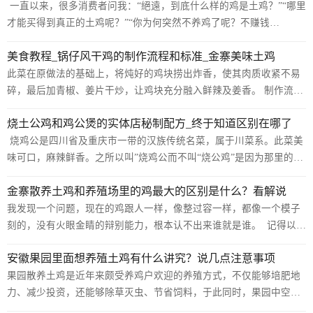
配一只公鸡。太多也不行，太少也不行。公鸡多了浪费成本，公鸡少
一直以来，很多消费者问我：“絕遠，到底什么样的鸡是土鸡？”“哪里
了受精率不达标，种蛋质量不高。 但是，如果是普通的散养土鸡养殖
才能买得到真正的土鸡呢？”“你为何突然不养鸡了呢？不赚钱
场，是以销售土鸡为主要目的的，公母鸡比例又另当别论了。我一直
吗？”。...再有就是每天持续不断加我微信的小伙伴们也问我：“老
美食教程_锅仔风干鸡的制作流程和标准_金寨美味土鸡
是养殖土母鸡的，之前我的养殖场里从来都是清一色的母鸡，一只公
师！养土鸡赚钱吗？”“老师！能教我如何养好土鸡吗？”“老师！我养
鸡没有，也没觉得有什么不妥。不过后...
的鸡到底该如何销售呢？”...等等这些问题，我以前回答了太多遍了，
此菜在原做法的基础上，将炖好的鸡块捞出炸香，使其肉质收紧不易
也写过一些文章来解答这些问题了，但大家还是很迷茫！今天我专...
碎，最后加青椒、姜片干炒，让鸡块充分融入鲜辣及姜香。 制作流
程：1、散养的土公鸡一只（约1500克）宰杀治净，剁成大块。2、锅
烧土公鸡和鸡公煲的实体店秘制配方_终于知道区别在哪了
入菜籽油200克烧至四成热，下入白糖40克小火炒至发粘，烹入酱油60
克，待香味溢出后下入土鸡块，同时烹入料酒60克小火煸炒10分钟至
烧鸡公是四川省及重庆市一带的汉族传统名菜，属于川菜系。此菜美
水分收干，放入八角1个、桂皮1段、丁香3克、肉蔻4克、白芷2克，倒
味可口，麻辣鲜香。之所以叫”烧鸡公而不叫“烧公鸡”是因为那里的方
入高汤浸没鸡块，大火烧开后转小火炖35分钟，捞出鸡肉吸干水分，
言管’公鸡”叫”鸡公”。做烧鸡公最重要的就是食材的选择，选用散养
金寨散养土鸡和养殖场里的鸡最大的区别是什么？看解说
下入八成热混合油炸30秒至表面微微起泡，将鸡肉捞出，下入姜片80
土公鸡，肉质鲜美，营养丰富。制作方法：1、取仔鸡-只(约1500克)宰
克炸至金...
杀治净，剁成大块，焯水。2、锅内放入自制香料油(以前很多师傅用
我发现一个问题，现在的鸡跟人一样，像整过容一样，都像一个模子
老油来烹调，现在这种油脂不允许使用了)500克，烧至四成热时，放
刻的，没有火眼金睛的辩别能力，根本认不出来谁就是谁。 记得以前
入干辣椒30克，小火煸炒至辣椒焦香，放入鸡块，小...
养的鸡，都有自己的名字，就是主人根据鸡的特点，给取的名字。因
安徽果园里面想养殖土鸡有什么讲究？说几点注意事项
为它们都穿不同的衣服，长着不同的面孔，虽然每天出进一大群，如
果少了谁，主人一眼就能看出来。家养的鸡和养鸡场里的鸡，寿命长
果园散养土鸡是近年来颇受养鸡户欢迎的养殖方式，不仅能够培肥地
短是不同的在人工饲养条件下，鸡的寿命大约为3-5年，最长可以达到
力、减少投资，还能够除草灭虫、节省饲料，于此同时，果园中空气
13-14年左右。如果是蛋鸡，一般在72周龄后，产蛋率下降至65-70%左
新鲜、水源洁净，若是在果园里散养土鸡，能够有效地提高土鸡的体