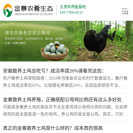
五黑鸡养殖基地
181-7506-0111
安徽散养土鸡总吃亏？成活率提20%请看完这些：
农户散养土鸡常陷困境：2024年河南省农业农村厅数据显示，散户散
养土鸡成活率仅65%，比规模化养殖低20%，且因品质把控不当，售
价较合作社低15%-20%。其实问题多源于“选种盲目、管理粗放、销路
金寨散养土鸡养殖，正确搭配公母鸡比例还有这么多好处
单一”。下文结合农业农村部指南、地方实操案例，分享10个经权威验
证的忠告，帮农户避开坑、提收益。一、前期筹备：3个忠告避开“起
可能很多散养土鸡的朋友并不太在意鸡场公母鸡比例的问题。比如养
步错”散养土鸡的基础在“筹备”，若品种、场地选错，后续管理再用心
母鸡的就全部是清一色的母鸡，养公鸡的就全是公鸡。其实，巧妙合
也难见效，这是2024年《全国散养禽类养殖调研报告》（中国农产品
理地搭配公母鸡比例对养鸡是有很多好处的。一般，如果是种鸡养殖
真正的金寨散养土鸡是什么样的？成本真的很高
流通协...
场，需要用种蛋孵化的，公母鸡比例是1比6。也就是说六只母鸡里要