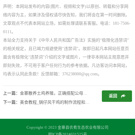
声明：本网站发布的内容(图片、视频和文字)以原创、转载和分享网
络内容为主，如果涉及侵权请尽快告知，我们将会在第一时间删除。
文章观点不代表本网站立场，如需处理请联系客服。电话：181-7506-
0111。
本站全力支持关于《中华人民共和国广告法》实施的“极限化违禁词”
的相关规定，且已竭力规避使用“违禁词”。故即日起凡本网站任意页
面含有极限化“违禁词”介绍的文字或图片，一律非本网站主观意愿并
即刻失效，不可用于客户任何行为的参考依据。凡访客访问本网站，
均表示认同此条款！反馈邮箱：376238000@qq.com。
上一篇：
金寨散养土鸡养殖，正确搭配公母鸡比例还有这么多好处
返回
下一篇：
美食教程_锅仔风干鸡的制作流程和标准_金寨美味土鸡
Copyright © 2023 金寨县农肴生态农业有限公司
皖ICP备2024031525号