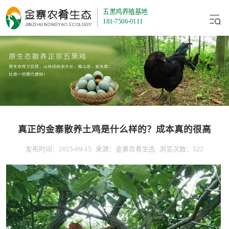
五黑鸡养殖基地
181-7506-0111
真正的金寨散养土鸡是什么样的？成本真的很高
发布时间：2025-09-15
来源：金寨农肴生态
浏览次数：522